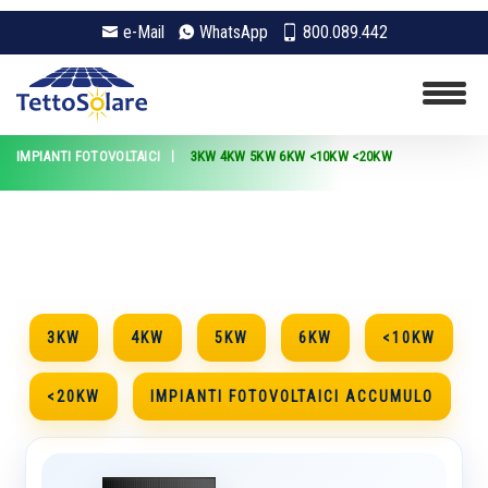
e-Mail
WhatsApp
800.089.442
IMPIANTI FOTOVOLTAICI
3KW
4KW
5KW
6KW
<10KW
<20KW
3KW
4KW
5KW
6KW
<10KW
<20KW
IMPIANTI FOTOVOLTAICI ACCUMULO