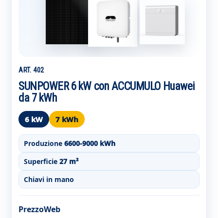
ART. 402
SUNPOWER 6 kW con ACCUMULO Huawei
da 7 kWh
6 kW
7 kWh
Produzione
6600-9000 kWh
Superficie
27 m²
Chiavi in mano
PrezzoWeb