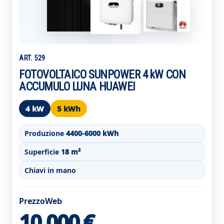
ART. 529
FOTOVOLTAICO SUNPOWER 4 kW CON
ACCUMULO LUNA HUAWEI
4 kW
5 kWh
Produzione
4400-6000 kWh
Superficie
18 m²
Chiavi in mano
PrezzoWeb
10.000 €