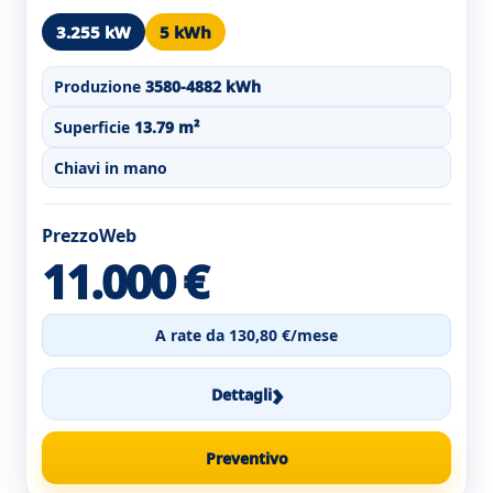
3.255 kW
5 kWh
Produzione
3580-4882 kWh
Superficie
13.79 m²
Chiavi in mano
PrezzoWeb
11.000 €
A rate da 130,80 €/mese
›
Dettagli
Preventivo