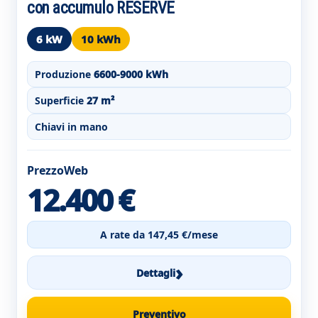
con accumulo RESERVE
6 kW
10 kWh
Produzione
6600-9000 kWh
Superficie
27 m²
Chiavi in mano
PrezzoWeb
12.400 €
A rate da 147,45 €/mese
›
Dettagli
Preventivo