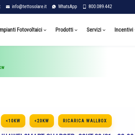
t
info@tettosolare.it
WhatsApp
800.089.442
Impianti Fotovoltaici
Prodotti
Servizi
Incentivi
KW
<10KW
<20KW
RICARICA WALLBOX