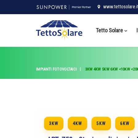
www.tettosolare.i
Tetto Solare
IMPIANTI FOTOVOLTAICI
3KW
4KW
5KW
6KW
<10KW
<20
3KW
4KW
5KW
6KW