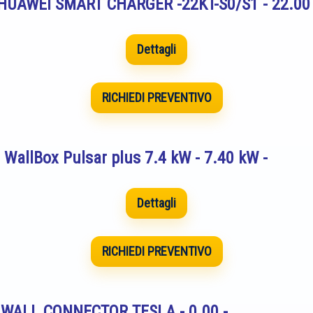
caHUAWEI SMART CHARGER -22KT-S0/S1 - 22.00 
Dettagli
RICHIEDI PREVENTIVO
a WallBox Pulsar plus 7.4 kW - 7.40 kW -
Dettagli
RICHIEDI PREVENTIVO
ca WALL CONNECTOR TESLA - 0.00 -