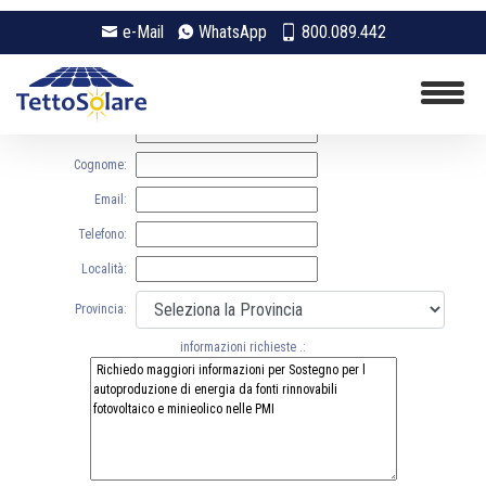
e-Mail
WhatsApp
800.089.442
Modulo di richiesta informazioni e contatti (Tutti i dati sono obbligatori)
Nome:
Cognome:
Email:
Telefono:
Località:
Provincia:
informazioni richieste .: